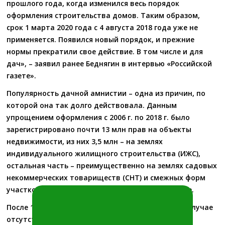
прошлого года, когда изменился весь порядок
оформления строительства домов. Таким образом,
срок 1 марта 2020 года с 4 августа 2018 года уже не
применяется. Появился новый порядок, и прежние
нормы прекратили свое действие. В том числе и для
дач», – заявил ранее Беднягин в интервью «Российской
газете».
Популярность дачной амнистии – одна из причин, по
которой она так долго действовала. Данным
упрощением оформления с 2006 г. по 2018 г. было
зарегистрировано почти 13 млн прав на объекты
недвижимости, из них 3,5 млн – на землях
индивидуального жилищного строительства (ИЖС),
остальная часть – преимущественно на землях садовых
некоммерческих товариществ (СНТ) и смежных форм
участков. Итоги 2019 г. будут подведены позднее.
После 1 марта все возведенные частные дома в случае
КОНСУЛЬТАЦИЯ
отсутствия сведений о них в Росреестре будут